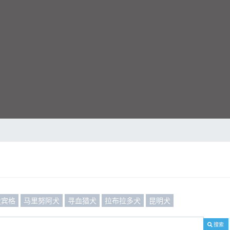
史宾格
马里努阿犬
寻血猎犬
拉布拉多犬
昆明犬
搜索