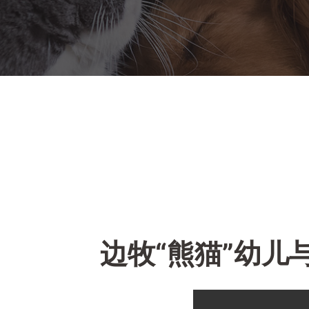
边牧“熊猫”幼儿