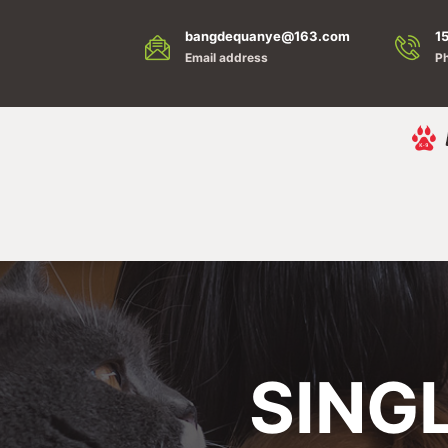
bangdequanye@163.com
1
Email address
Ph
SING