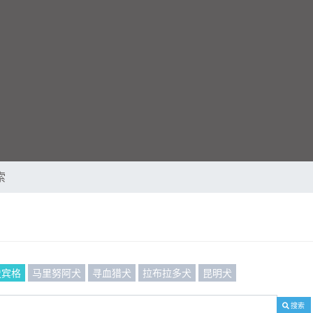
索
史宾格
马里努阿犬
寻血猎犬
拉布拉多犬
昆明犬
搜索