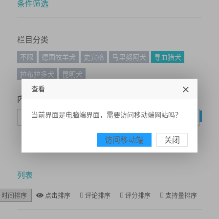
条件筛选
栏目分类
不限
德国牧羊犬
史宾格
马里努阿犬
寻血猎犬
拉布拉多犬
昆明犬
查看
内容搜索
当前界面是电脑端界面，需要访问移动端网站吗？
搜
访问移动端
关闭
列表
时间排序
点击排序
评论排序
评分排序
支持量排序